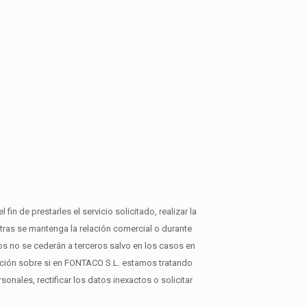
in de prestarles el servicio solicitado, realizar la
ras se mantenga la relación comercial o durante
os no se cederán a terceros salvo en los casos en
mación sobre si en FONTACO S.L. estamos tratando
nales, rectificar los datos inexactos o solicitar