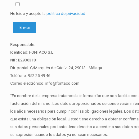
He leído y acepto la
política de privacidad
Responsable:
Identidad: FONTACO S.L.
NIF: B29363181
Dir. postal: C/Marqués de Cádiz, 24, 29013 - Málaga
Teléfono: 952 25 49 46
Correo electrónico: info@fontaco.com
“En nombre de la empresa tratamos la información que nos facilita con el f
facturación del mismo. Los datos proporcionados se conservarán mient
los años necesarios para cumplir con las obligaciones legales. Los dat
que exista una obligación legal. Usted tiene derecho a obtener confir
sus datos personales por tanto tiene derecho a acceder a sus datos perso
su supresión cuando los datos ya no sean necesarios.