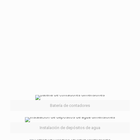
Boletines de agua
: Necesarios para nuevas contrataciones
de suministro y revisión de la instalación, así como informes
de la misma.
Proyectos de
instalaciones
: necesarios para
individualizaciones de contadores de agua y mejoras de la
instalación
Estos son algunos de los ejemplos de nuestros servicios, si
necesita más información no dude contactar con nosotros a
traves de nuestra
sección de contacto
.
Batería de contadores
Instalación de depósitos de agua